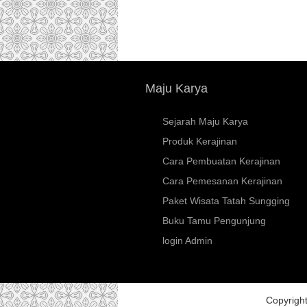
Maju Karya
Sejarah Maju Karya
Produk Kerajinan
Cara Pembuatan Kerajinan
Cara Pemesanan Kerajinan
Paket Wisata Tatah Sungging
Buku Tamu Pengunjung
login Admin
Copyrigh