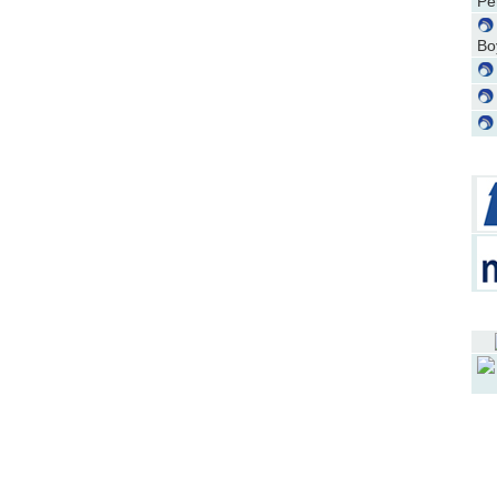
Pe
Bo
J