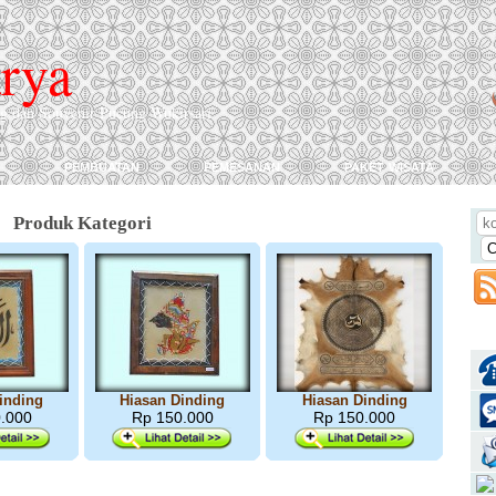
rya
ng dan Souvenir Pucung Wukirsari
pembuatan
pemesanan
paket wisata
Produk Kategori
inding
Hiasan Dinding
Hiasan Dinding
.000
Rp 150.000
Rp 150.000