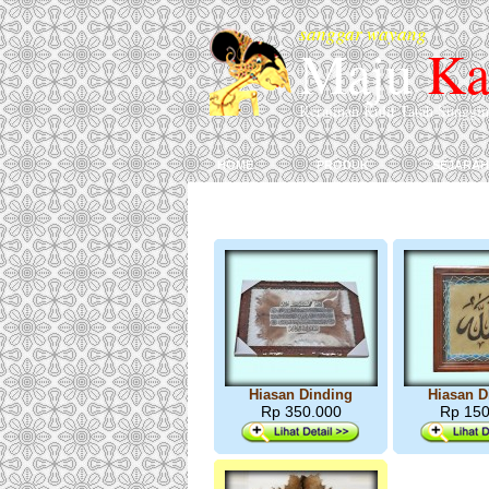
sanggar wayang
Maju
Ka
Kerajinan Kulit Tatah Sunggi
home
produk
sejarah
Hiasan Dinding
Hiasan D
Rp 350.000
Rp 150