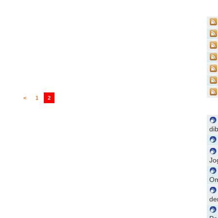
<
1
2
di
Jo
Om
de