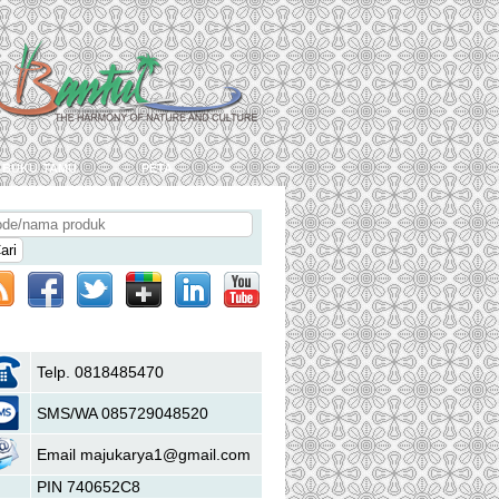
buku tamu
peta
Hubungi Kami
Telp. 0818485470
SMS/WA 085729048520
Email majukarya1@gmail.com
PIN 740652C8