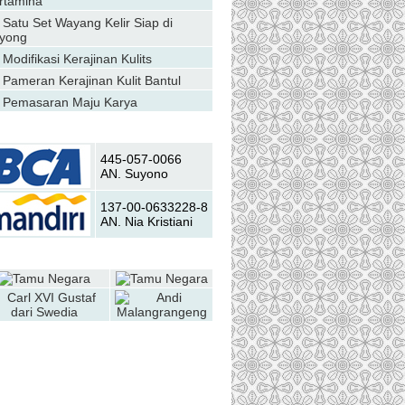
rtamina
Satu Set Wayang Kelir Siap di
yong
Modifikasi Kerajinan Kulits
Pameran Kerajinan Kulit Bantul
Pemasaran Maju Karya
Transfer Bank
445-057-0066
AN. Suyono
137-00-0633228-8
AN. Nia Kristiani
Daftar Galery
oin Us on Facebook