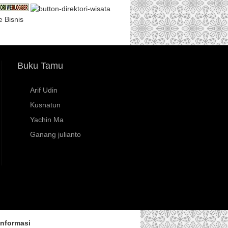
e Bisnis
Buku Tamu
Arif Udin
Kusnatun
Yachin Ma
Ganang julianto
Informasi