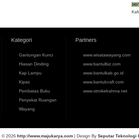
Kaf
Kategori
Partners
Gantungan Kunci
www.wisatawayang.com
Hiasan Dinding
www.bantulbiz.com
Kap Lampu
www.bantulkab.go.id
Kipas
www.bantulcraft.com
Pembatas Buku
www.stmikelrahma.net
Penyekat Ruangan
Wayang
t © 2026
http://www.majukarya.com
| Design By
Seputar Teknologi 