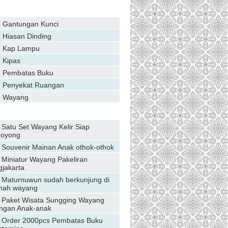
Daftar Kategori
Gantungan Kunci
Hiasan Dinding
Kap Lampu
Kipas
Pembatas Buku
Penyekat Ruangan
Wayang
Daftar Berita
Satu Set Wayang Kelir Siap
boyong
Souvenir Mainan Anak othok-othok
Miniatur Wayang Pakeliran
gjakarta
Maturnuwun sudah berkunjung di
ah wayang
Paket Wisata Sungging Wayang
ngan Anak-anak
Order 2000pcs Pembatas Buku