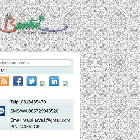
buku tamu
peta
Hubungi Kami
Telp. 0818485470
SMS/WA 085729048520
Email majukarya1@gmail.com
PIN 740652C8
Daftar Kategori