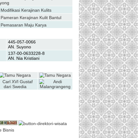
yong
Modifikasi Kerajinan Kulits
Pameran Kerajinan Kulit Bantul
Pemasaran Maju Karya
Transfer Bank
445-057-0066
AN. Suyono
137-00-0633228-8
AN. Nia Kristiani
Daftar Galery
oin Us on Facebook
e Bisnis