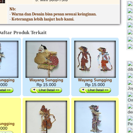
Nb:
- Warna dan Desain bisa pesan sesuai keinginan.
- Keterangan lebih lanjut hub kami.
aftar Produk Terkait
di
ungging
Wayang Sungging
Wayang Sungging
.000
Rp 15.000
Rp 15.000
Jo
Om
de
ungging
Pe
.000