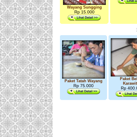
Wayang Sungging
Rp 15.000
Paket Bel
Paket Tatah Wayang
Karawi
Rp 75.000
Rp 400.