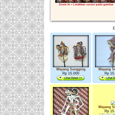
Zoom In = Letakkan cursor pada gambar
D
Wayang Sungging
Wayang S
Rp 15.000
Rp 15
Wayang S
Rp 15