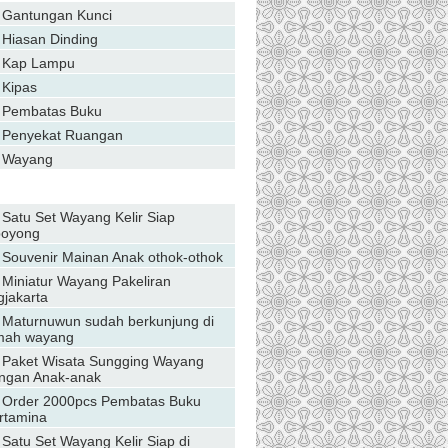
Gantungan Kunci
Hiasan Dinding
Kap Lampu
Kipas
Pembatas Buku
Penyekat Ruangan
Wayang
Daftar Berita
Satu Set Wayang Kelir Siap
boyong
Souvenir Mainan Anak othok-othok
Miniatur Wayang Pakeliran
gjakarta
Maturnuwun sudah berkunjung di
ah wayang
Paket Wisata Sungging Wayang
ngan Anak-anak
Order 2000pcs Pembatas Buku
rtamina
Satu Set Wayang Kelir Siap di