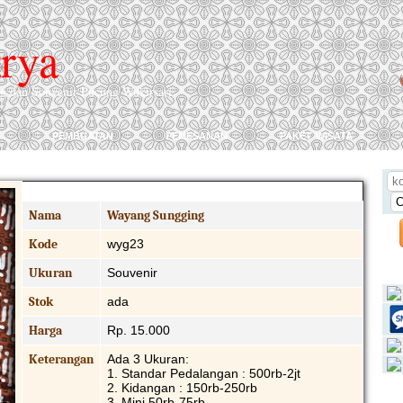
rya
ng dan Souvenir Pucung Wukirsari
pembuatan
pemesanan
paket wisata
Produk Detail
Nama
Wayang Sungging
Kode
wyg23
Ukuran
Souvenir
Stok
ada
Harga
Rp. 15.000
Keterangan
Ada 3 Ukuran:
1. Standar Pedalangan : 500rb-2jt
2. Kidangan : 150rb-250rb
3. Mini 50rb-75rb