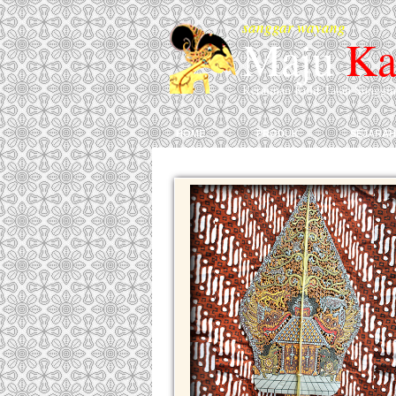
sanggar wayang
Maju
Ka
Kerajinan Kulit Tatah Sunggi
home
produk
sejarah