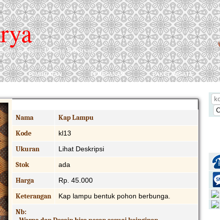
rya
ng dan Souvenir Pucung Wukirsari
pembuatan
pemesanan
paket wisata
Produk Detail
Nama
Kap Lampu
Kode
kl13
Ukuran
Lihat Deskripsi
Stok
ada
Harga
Rp. 45.000
Keterangan
Kap lampu bentuk pohon berbunga.
Nb: