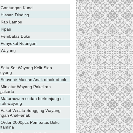
Gantungan Kunci
Hiasan Dinding
Kap Lampu
Kipas
Pembatas Buku
Penyekat Ruangan
Wayang
Daftar Berita
Satu Set Wayang Kelir Siap
boyong
Souvenir Mainan Anak othok-othok
Miniatur Wayang Pakeliran
gjakarta
Maturnuwun sudah berkunjung di
ah wayang
Paket Wisata Sungging Wayang
ngan Anak-anak
Order 2000pcs Pembatas Buku
rtamina