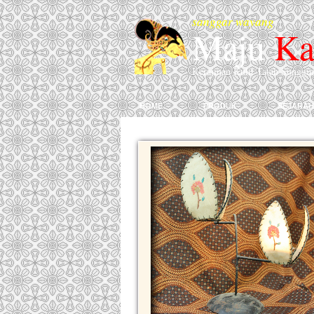
sanggar wayang
Maju
Ka
Kerajinan Kulit Tatah Sunggi
home
produk
sejarah