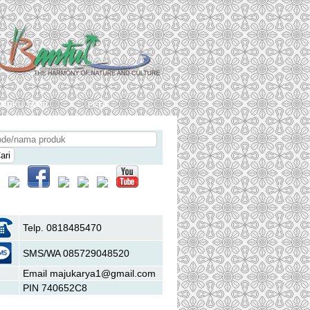
buku tamu
peta
Hubungi Kami
Telp. 0818485470
SMS/WA 085729048520
Email majukarya1@gmail.com
PIN 740652C8
Daftar Kategori