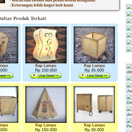
- Warna dan Desain bisa pesan sesuai keinginan.
- Keterangan lebih lanjut hub kami.
aftar Produk Terkait
ampu
Kap Lampu
Kap Lampu
.000
Rp 150.000
Rp 35.000
di
Jo
Om
de
ampu
Kap Lampu
Kap Lampu
Pe
.000
Rp 150.000
Rp 30.000