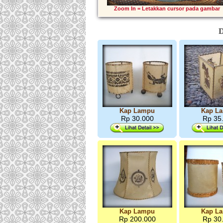
Zoom In = Letakkan cursor pada gambar
D
Kap Lampu
Kap L
Rp 30.000
Rp 35
Kap Lampu
Kap L
Rp 200.000
Rp 30