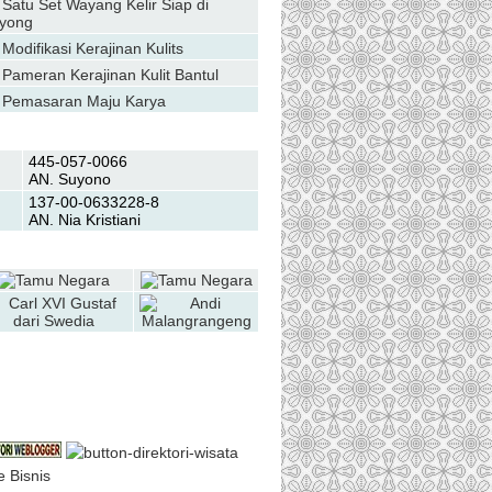
Satu Set Wayang Kelir Siap di
yong
Modifikasi Kerajinan Kulits
Pameran Kerajinan Kulit Bantul
Pemasaran Maju Karya
Transfer Bank
445-057-0066
AN. Suyono
137-00-0633228-8
AN. Nia Kristiani
Daftar Galery
oin Us on Facebook
e Bisnis