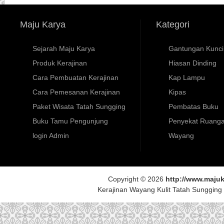
Maju Karya
Kategori
Sejarah Maju Karya
Gantungan Kunci
Produk Kerajinan
Hiasan Dinding
Cara Pembuatan Kerajinan
Kap Lampu
Cara Pemesanan Kerajinan
Kipas
Paket Wisata Tatah Sungging
Pembatas Buku
Buku Tamu Pengunjung
Penyekat Ruang
login Admin
Wayang
Copyright © 2026
http://www.maju
Kerajinan Wayang Kulit Tatah Sungging |