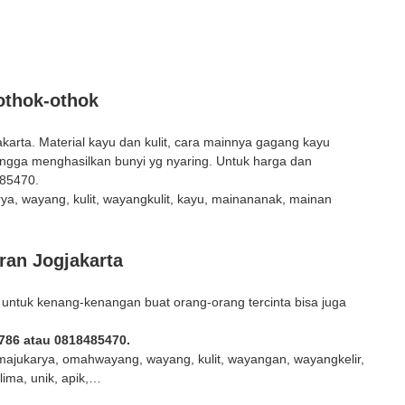
othok-othok
karta. Material kayu dan kulit, cara mainnya gagang kayu
ingga menghasilkan bunyi yg nyaring. Untuk harga dan
85470.
, wayang, kulit, wayangkulit, kayu, mainananak, mainan
ran Jogjakarta
 untuk kenang-kenangan buat orang-orang tercinta bisa juga
786 atau 0818485470.
ajukarya, omahwayang, wayang, kulit, wayangan, wayangkelir,
ima, unik, apik,…