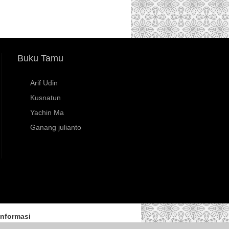
Buku Tamu
Arif Udin
Kusnatun
Yachin Ma
Ganang julianto
Informasi
l, Yogyakarta