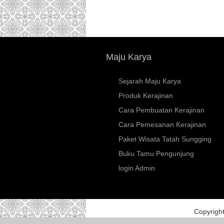
Maju Karya
Sejarah Maju Karya
Produk Kerajinan
Cara Pembuatan Kerajinan
Cara Pemesanan Kerajinan
Paket Wisata Tatah Sungging
Buku Tamu Pengunjung
login Admin
Copyrigh
Kerajinan Wa