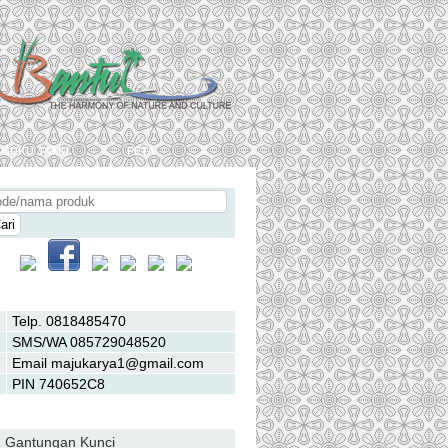
buku tamu
peta
Hubungi Kami
Telp. 0818485470
SMS/WA 085729048520
Email majukarya1@gmail.com
PIN 740652C8
Daftar Kategori
Gantungan Kunci