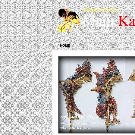
sanggar wayang
Maju
Ka
Kerajinan Kulit Tatah Sunggi
home
produk
sejarah
Kerajinan Kulit Wayang Sungging
Maju karya pengrajin kulit wayang sungging. Mempr
tokoh arjuna, bima,dll
....