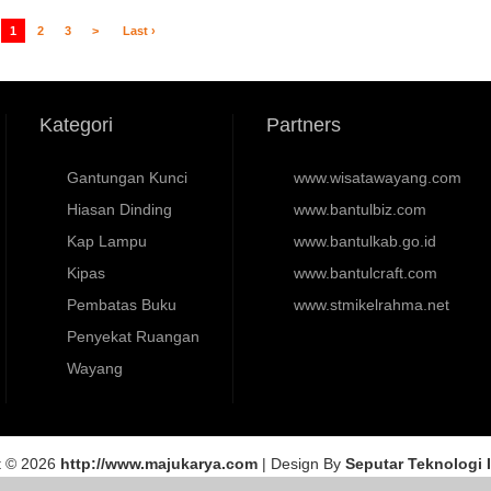
1
2
3
>
Last ›
Kategori
Partners
Gantungan Kunci
www.wisatawayang.com
Hiasan Dinding
www.bantulbiz.com
Kap Lampu
www.bantulkab.go.id
Kipas
www.bantulcraft.com
Pembatas Buku
www.stmikelrahma.net
Penyekat Ruangan
Wayang
t © 2026
http://www.majukarya.com
| Design By
Seputar Teknologi 
yang Kulit Tatah Sungging | Alamat : Pucung, Wukirsari, Imogiri, Bantu