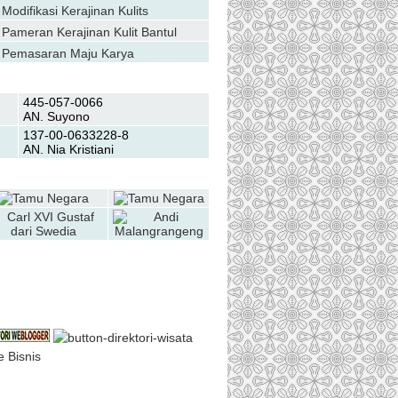
Modifikasi Kerajinan Kulits
Pameran Kerajinan Kulit Bantul
Pemasaran Maju Karya
Transfer Bank
445-057-0066
AN. Suyono
137-00-0633228-8
AN. Nia Kristiani
Daftar Galery
oin Us on Facebook
e Bisnis