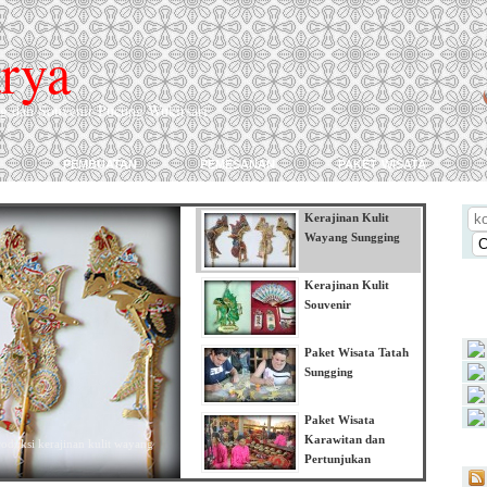
rya
ng dan Souvenir Pucung Wukirsari
pembuatan
pemesanan
paket wisata
Kerajinan Kulit
Wayang Sungging
Kerajinan Kulit
Souvenir
Paket Wisata Tatah
Sungging
Paket Wisata
Karawitan dan
oduksi kerajinan kulit wayang
Pertunjukan