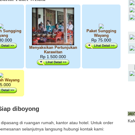
ah Sungging
Paket Sungging
yang
Wayang
30.000
Rp 75.000
Menyaksikan Pertunjukan
Karawitan
Rp 1.500.000
tah Wayang
5.000
J
Siap diboyong
Kaf
 dipasang di ruangan rumah, kantor atau hotel. Untuk order
n pemesanan selanjutnya langsung hubungi kontak kami: