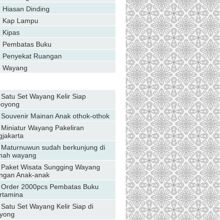
Hiasan Dinding
Kap Lampu
Kipas
Pembatas Buku
Penyekat Ruangan
Wayang
Daftar Berita
Satu Set Wayang Kelir Siap
boyong
Souvenir Mainan Anak othok-othok
Miniatur Wayang Pakeliran
gjakarta
Maturnuwun sudah berkunjung di
ah wayang
Paket Wisata Sungging Wayang
ngan Anak-anak
Order 2000pcs Pembatas Buku
rtamina
Satu Set Wayang Kelir Siap di
yong