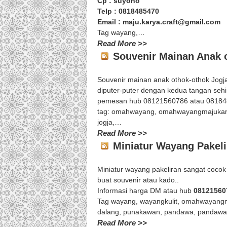
Cp : suyono
Telp : 0818485470
Email : maju.karya.craft@gmail.com
Tag wayang,…
Read More >>
Souvenir Mainan Anak 
Souvenir mainan anak othok-othok Jogja
diputer-puter dengan kedua tangan seh
pemesan hub 08121560786 atau 08184
tag: omahwayang, omahwayangmajukarya
jogja,…
Read More >>
Miniatur Wayang Pakeli
Miniatur wayang pakeliran sangat cocok
buat souvenir atau kado..
Informasi harga DM atau hub
08121560
Tag wayang, wayangkulit, omahwayangm
dalang, punakawan, pandawa, pandawal
Read More >>