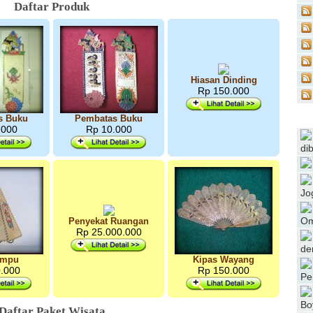
Daftar Produk
Hiasan Dinding
Rp 150.000
s Buku
Pembatas Buku
.000
Rp 10.000
di
Jo
Om
Penyekat Ruangan
Rp 25.000.000
de
ampu
Kipas Wayang
.000
Rp 150.000
Pe
Bo
Daftar Paket Wisata